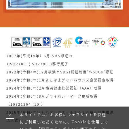
2007年(平成19年）6月ISMS認証の
JISQ27001(ISO27001)移行完了
2022年(令和4年)12月横浜市SDGs認証制度"Y-SDGs”認証
2024年(令和6年)1月よこはまグッドバランス企業認定取得
2024年(令和6年)2月横浜健康経営認証（AAA）取得
2024年(令和6年)8月プライバシーマーク更新取得
（10821364 (10)）
2026年(令和8年)4月ハタラクエール２０２６福利厚生推進
本サイトでは、お客様にウェブサイトを快適
×
法人認証
にご利用いただくために、Cookieを使用して
います。「同意する」ボタンを押下すること