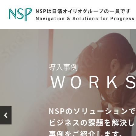
社長メッセージ
導入事例
TOP MESS
お客様の価値向上と社会
実現するソリューション
企業変革を支えるビジネ