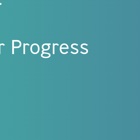
ト
or
Progress