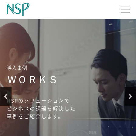
導入事例
社長メッセージ
ＷＯＲＫＳ
NSPのソリューションで
ビジネスの課題を解決した
事例をご紹介します。