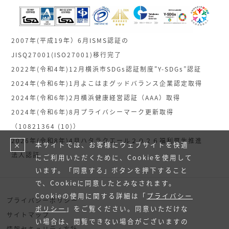
2007年(平成19年）6月ISMS認証の
JISQ27001(ISO27001)移行完了
2022年(令和4年)12月横浜市SDGs認証制度"Y-SDGs”認証
2024年(令和6年)1月よこはまグッドバランス企業認定取得
2024年(令和6年)2月横浜健康経営認証（AAA）取得
2024年(令和6年)8月プライバシーマーク更新取得
（10821364 (10)）
2026年(令和8年)4月ハタラクエール２０２６福利厚生推進
本サイトでは、お客様にウェブサイトを快適
×
法人認証
にご利用いただくために、Cookieを使用して
います。「同意する」ボタンを押下すること
で、Cookieに同意したとみなされます。
Cookieの使用に関する詳細は「
プライバシー
プライバシーポリシー
ポリシー
」をご覧ください。同意いただけな
サイトマップ
い場合は、閲覧できない場合がございますの
情報セキュリティ方針